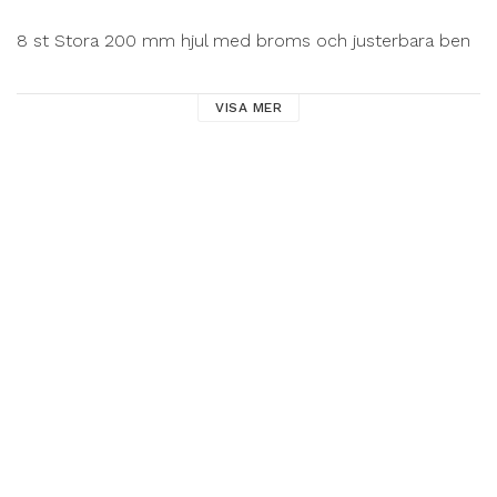
8 st Stora 200 mm hjul med broms och justerbara ben

4 st Ramar 130 x 200 cm

VISA MER
2 st Alu räcke spira 100 cm

2 st Toppgavlar 130 x 100 cm

6 st Låsbyglar

5 st Plattform utan lucka 60 x 250 cm

1 st Plattform med lucka 60 x 250 cm

8 st Horizontalstag  250 cm
