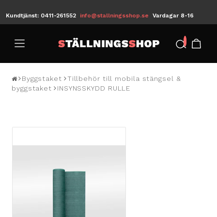
Kundtjänst: 0411-261552
info@stallningsshop.se
Vardagar 8-16
/
Byggstaket
Tillbehör till mobila stängsel &
byggstaket
INSYNSSKYDD RULLE