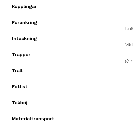
Kopplingar
Förankring
Uni
Intäckning
Vik
Trappor
god
Trall
Fotlist
Takböj
Materialtransport