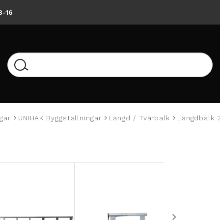
8-16
gar
UNIHAK Byggställningar
Längd / Tvärbalk
Längdbalk 