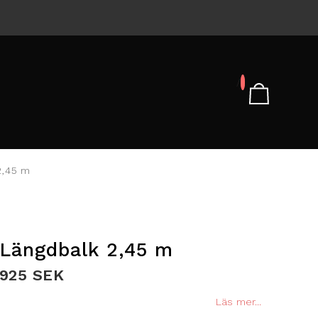
/
2,45 m
Längdbalk 2,45 m
925 SEK
Läs mer...