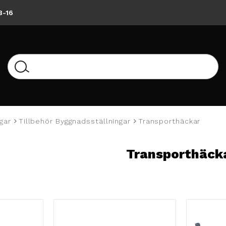
8-16
gar
Tillbehör Byggnadsställningar
Transporthäckar
Transporthäck