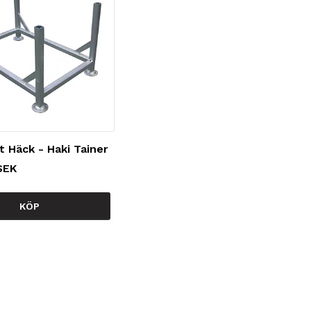
t Häck - Haki Tainer
SEK
KÖP