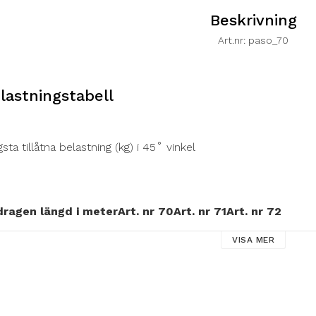
Beskrivning
Art.nr: paso_70
lastningstabell
sta tillåtna belastning (kg) i 45˚ vinkel
dragen längd i meter
Art. nr 70
Art. nr 71
Art. nr 72
-
546kg
-
VISA MER
-
595kg
-
-
645kg
-
-
703kg
-
-
766kg
-