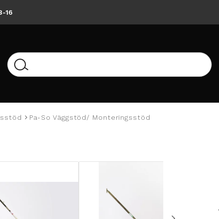
8-16
gsstöd
Pa-So Väggstöd/ Monteringsstöd