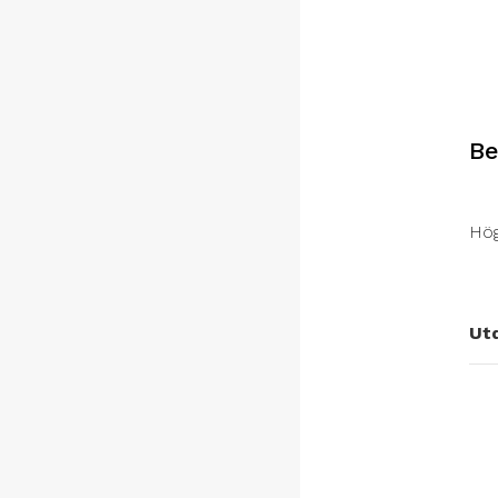
Be
Hög
Ut
5.0
4.8
4.6
4.4
4.2