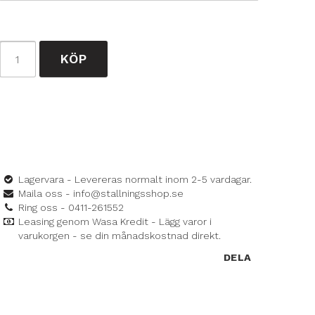
KÖP
Lagervara - Levereras normalt inom 2-5 vardagar.
Maila oss - info@stallningsshop.se
Ring oss - 0411-261552
Leasing genom Wasa Kredit - Lägg varor i
varukorgen - se din månadskostnad direkt.
DELA