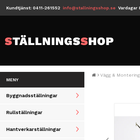
Kundtjänst: 0411-261552
info@stallningsshop.se
Vardagar 
Vägg & Monterin
MENY
Byggnadsställningar
Rullställningar
Hantverkarställningar