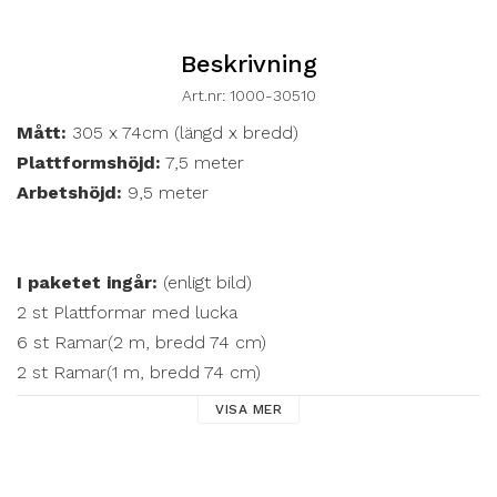
Beskrivning
Art.nr: 1000-30510
Mått:
 305 x 74cm (längd x bredd)
Plattformshöjd:
 7,5 meter 
Arbetshöjd:
 9,5 meter
I paketet ingår:
 (enligt bild)
2 st Plattformar med lucka 
6 st Ramar(2 m, bredd 74 cm)
2 st Ramar(1 m, bredd 74 cm)
2 st Toppgavlar(1 m)
VISA MER
7 st Diagonalstag
9 st Horizontalstag 
4 st Stora hjul(200 mm) med broms och justerbara ben