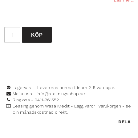
Läs mer...
KÖP
Lagervara - Levereras normalt inom 2-5 vardagar.
Maila oss - info@stallningsshop.se
Ring oss - 0411-261552
Leasing genom Wasa Kredit - Lägg varor i varukorgen - se
din månadskostnad direkt.
DELA