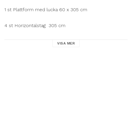
1 st Plattform med lucka 60 x 305 cm

4 st Horizontalstag  305 cm

VISA MER
Produktinformation

Bredd: 74 cm

Längd: 305cm

Vikt: 22 kg

Proffsställning för uthyrningsföretag och 
hantverksbranschen med 10 års garanti.