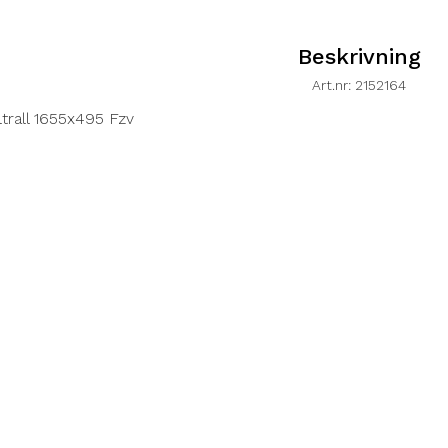
Beskrivning
Art.nr: 2152164
ltrall 1655x495 Fzv