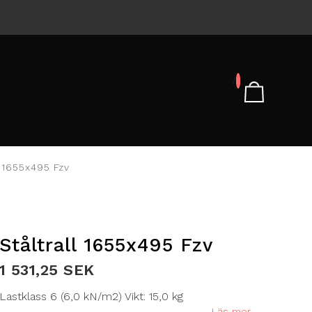
/
l 1655x495 Fzv
Ståltrall 1655x495 Fzv
1 531,25 SEK
Lastklass 6 (6,0 kN/m2) Vikt: 15,0 kg
Läs mer...