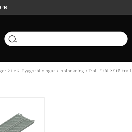
8-16
gar
HAKI Byggställningar
Inplankning
Trall Stål
Ståltral